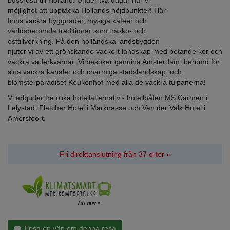
bussresa till Holland. Under två ­dagar har vi
möjlighet att ­upptäcka Hollands höjdpunkter! Här
finns vackra byggnader, mysiga kaféer och
världs­berömda traditioner som träsko- och
osttillverkning. På den holländska landsbygden
njuter vi av ett grönskande vackert landskap med betande kor och
vackra ­väderkvarnar. Vi besöker genuina Amsterdam, berömd för
sina vackra kanaler och charmiga stadslandskap, och
blomsterparadiset Keukenhof med alla de vackra tulpanerna!
Vi erbjuder tre olika hotellalternativ - hotellbåten MS Carmen i
Lelystad, Fletcher Hotel i Marknesse och Van der Valk Hotel i
Amersfoort.
Fri direktanslutning från 37 orter »
Tipsa en vän om denna resa