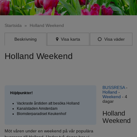
Startsida
»
Holland Weekend
Beskrivning
Visa karta
Visa väder
Holland Weekend
Möt våren under en weekend på vår populära bussresa till
Holland. Under två ­dagar har vi möjlighet att ­upptäcka Hollands
höjdpunkter!
BUSSRESA
-
Holland
-
Höjdpunkter!
Weekend
- 4
dagar
Vackraste årstiden att besöka Holland
Kanalstaden Amsterdam
Holland
Blomsterparadiset Keukenhof
Weekend
Möt våren under en weekend på vår populära