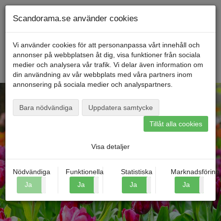
Telefon
040
-
600 00
00
Måndag till fredag kl. 9-16
Mitt konto
Scandorama.se använder cookies
Vi använder cookies för att personanpassa vårt innehåll och
annonser på webbplatsen åt dig, visa funktioner från sociala
Menu
medier och analysera vår trafik. Vi delar även information om
din användning av vår webbplats med våra partners inom
annonsering på sociala medier och analyspartners.
Bara nödvändiga
Uppdatera samtycke
Tillåt alla cookies
Hitta din resa
Visa detaljer
Nödvändiga
Funktionella
Statistiska
Marknadsföring
Ja
Nej
Ja
Nej
Ja
Nej
Ja
N