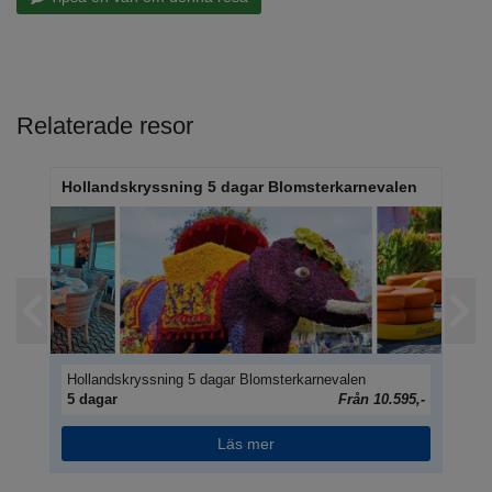
Relaterade resor
Hollandskryssning 5 dagar Blomsterkarnevalen
Hol
Hollandskryssning 5 dagar Blomsterkarnevalen
Hol
95,-
5 dagar
Från 10.595,-
5 
Läs mer