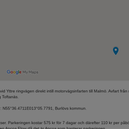
d Yttre ringvägen direkt intill motorvägsinfarten till Malmö. Avfart från 
g Toftanäs.
er: N55°36.4711E013°05.7791, Burlövs kommun.
ser. Parkeringen kostar 575 kr för 7 dagar och därefter 110 kr per påbö
pen Apcoa Flow då det är Apcoa som hanterar parkeringen.