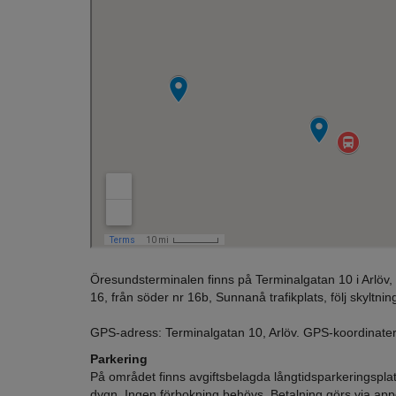
Öresundsterminalen finns på Terminalgatan 10 i Arlöv, vi
16, från söder nr 16b, Sunnanå trafikplats, följ skyltnin
GPS-adress: Terminalgatan 10, Arlöv. GPS-koordinat
Parkering
På området finns avgiftsbelagda långtidsparkeringsplat
dygn. Ingen förbokning behövs. Betalning görs via ap