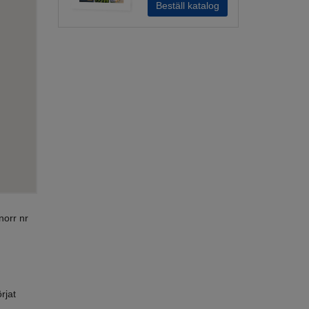
Beställ katalog
norr nr
rjat