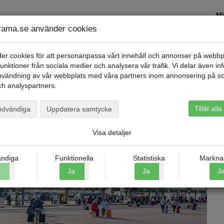
Mi
ama.se använder cookies
Kontakta oss
Restyper
Om Scandoram
er cookies för att personanpassa vårt innehåll och annonser på webbp
 funktioner från sociala medier och analysera vår trafik. Vi delar även in
nvändning av vår webbplats med våra partners inom annonsering på so
h analyspartners.
Tillåt all
ödvändiga
Uppdatera samtycke
Visa detaljer
ndiga
Funktionella
Statistiska
Markna
a
Nej
Ja
Nej
Ja
Nej
J