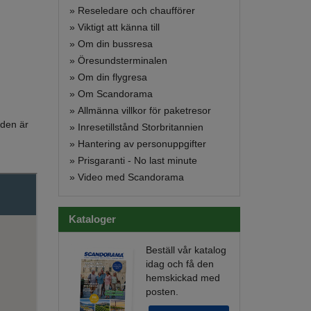
»
Reseledare och chaufförer
»
Viktigt att känna till
»
Om din bussresa
»
Öresundsterminalen
»
Om din flygresa
»
Om Scandorama
»
Allmänna villkor för paketresor
aden är
»
Inresetillstånd Storbritannien
»
Hantering av personuppgifter
»
Prisgaranti - No last minute
»
Video med Scandorama
Kataloger
Beställ vår katalog
idag och få den
hemskickad med
posten.