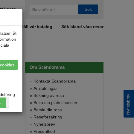
tt konto
a
Beställ vår katalog
Sök bland våra resor
latsen åt
formation
ciala
a cookies
Om Scandorama
»
Kontakta Scandorama
»
Anslutningar
dsföring
»
Bokning av resa
a
Nej
»
Boka din plats i bussen
»
Betala din resa
»
Reseförsäkring
»
Nyhetsbrev
»
Presentkort