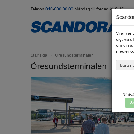
Telefon
040
-
600 00
00
Måndag till fredag kl. 9-16
Scandor
Vi använd
dig, visa
om din a
medier oc
Startsida
»
Öresundsterminalen
Öresundsterminalen
Bara n
Nödvä
J