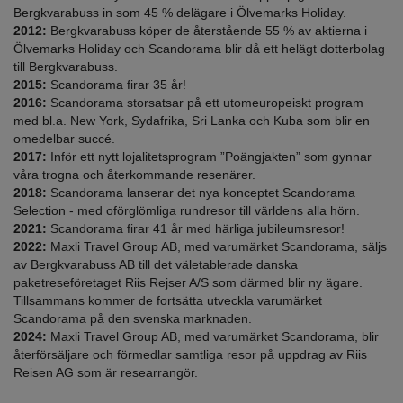
Bergkvarabuss in som 45 % delägare i Ölvemarks Holiday.
2012:
Bergkvarabuss köper de återstående 55 % av aktierna i
Ölvemarks Holiday och Scandorama blir då ett helägt dotterbolag
till Bergkvarabuss.
2015:
Scandorama firar 35 år!
2016:
Scandorama storsatsar på ett utomeuropeiskt program
med bl.a. New York, Sydafrika, Sri Lanka och Kuba som blir en
omedelbar succé.
2017:
Inför ett nytt lojalitetsprogram ”Poängjakten” som gynnar
våra trogna och återkommande resenärer.
2018:
Scandorama lanserar det nya konceptet Scandorama
Selection - med oförglömliga rundresor till världens alla hörn.
2021:
Scandorama firar 41 år med härliga jubileumsresor!
2022:
Maxli Travel Group AB, med varumärket Scandorama, säljs
av Bergkvarabuss AB till det väletablerade danska
paketreseföretaget Riis Rejser A/S som därmed blir ny ägare.
Tillsammans kommer de fortsätta utveckla varumärket
Scandorama på den svenska marknaden.
2024:
Maxli Travel Group AB, med varumärket Scandorama, blir
återförsäljare och förmedlar samtliga resor på uppdrag av Riis
Reisen AG som är researrangör.