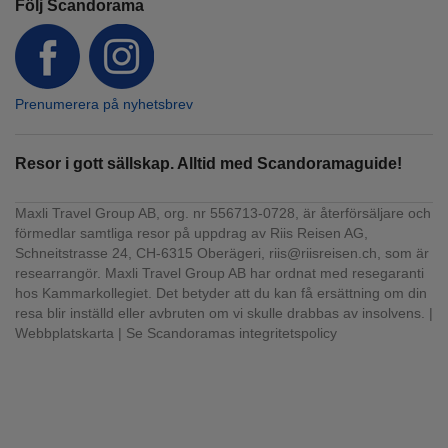
Följ Scandorama
Prenumerera på nyhetsbrev
Resor i gott sällskap. Alltid med Scandoramaguide!
Maxli Travel Group AB, org. nr 556713-0728, är återförsäljare och
förmedlar samtliga resor på uppdrag av Riis Reisen AG,
Schneitstrasse 24, CH-6315 Oberägeri, riis@riisreisen.ch, som är
researrangör. Maxli Travel Group AB har ordnat med resegaranti
hos Kammarkollegiet. Det betyder att du kan få ersättning om din
resa blir inställd eller avbruten om vi skulle drabbas av insolvens. |
Webbplatskarta
|
Se Scandoramas integritetspolicy