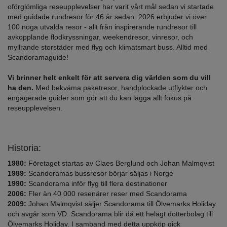
oförglömliga reseupplevelser har varit vårt mål sedan vi startade
med guidade rundresor för 46 år sedan. 2026 erbjuder vi över
100 noga utvalda resor - allt från inspirerande rundresor till
avkopplande flodkryssningar, weekendresor, vinresor, och
myllrande storstäder med flyg och klimatsmart buss. Alltid med
Scandoramaguide!
Vi brinner helt enkelt för att servera dig världen som du vill
ha den.
Med bekväma paketresor, handplockade utflykter och
engagerade guider som gör att du kan lägga allt fokus på
reseupplevelsen.
Historia:
1980:
Företaget startas av Claes Berglund och Johan Malmqvist
1989:
Scandoramas bussresor börjar säljas i Norge
1990:
Scandorama inför flyg till flera destinationer
2006:
Fler än 40 000 resenärer reser med Scandorama
2009:
Johan Malmqvist säljer Scandorama till Ölvemarks Holiday
och avgår som VD. Scandorama blir då ett helägt dotterbolag till
Ölvemarks Holiday. I samband med detta uppköp gick