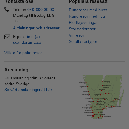
Kontakta oss
Populära resesätt
Telefon
040
-
600 00
00
Rundresor med buss
Måndag till fredag kl. 9-
Rundresor med flyg
16
Flodkryssningar
Avdelningar och adresser
Storstadsresor
Vinresor
E-post:
info (a)
Se alla restyper
scandorama.se
Villkor för paketresor
Anslutning
Fri anslutning från 37 orter i
södra Sverige.
Se vårt anslutningsnät här