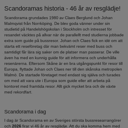
Scandoramas historia - 46 år av resglädje!
Scandorama grundades 1980 av Claes Berglund och Johan
Malmqvist från Norrköping. De blev goda vänner under sin
studietid på Handelshögskolan i Stockholm och intresset för
resandet väcktes på allvar när de parallellt med studierna jobbade
extra som guide på bussresor. Johan och Claes fick en idé om att
starta ett reseföretag där man bekvämt reser med buss och
samtidigt får lära sig saker om de platser man passerar. De ville
även ha med en kunnig guide för att informera och underhålla
resenärerna. Eftersom Skåne är en bra utgångspunkt för resor till
Europa, flyttade Johan och Claes ner till den skånska metropolen
Malmö. De startade företaget med endast sig själva och turades
om med att vara ute i Europa som guide eller att arbeta på
kontoret med framtida resor. Allt gick mycket bra och de växte
med rekordfart.
Scandorama i dag
I dag är Scandorama en av Sveriges största bussresearrangörer
och
2026
firar vi 46 år av resglädje. Att du ska komma hem med