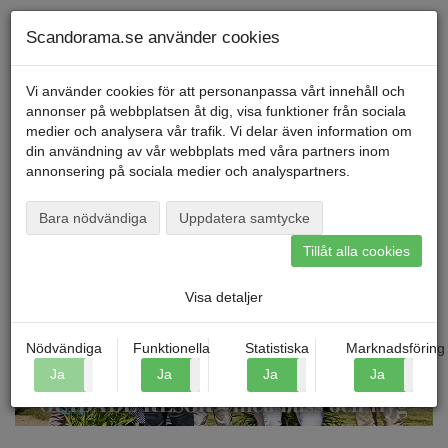
Telefon
040
-
600 00
00
Måndag till fredag kl. 9-16
Mitt konto
Scandorama.se använder cookies
Vi använder cookies för att personanpassa vårt innehåll och
annonser på webbplatsen åt dig, visa funktioner från sociala
Menu
medier och analysera vår trafik. Vi delar även information om
din användning av vår webbplats med våra partners inom
annonsering på sociala medier och analyspartners.
Startsida
»
Om Scandorama
Om Scandorama
Bara nödvändiga
Uppdatera samtycke
Tillåt alla cookies
Visa detaljer
Nödvändiga
Funktionella
Statistiska
Marknadsföring
Ja
Nej
Ja
Nej
Ja
Nej
Ja
N