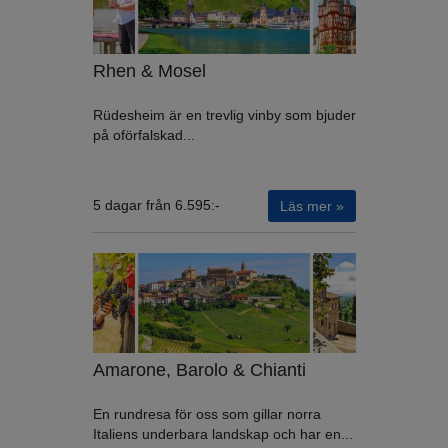
Rhen & Mosel
Rüdesheim är en trevlig vinby som bjuder
på oförfalskad...
5 dagar från 6.595:-
Läs mer »
Amarone, Barolo & Chianti
En rundresa för oss som gillar norra
Italiens underbara landskap och har en...