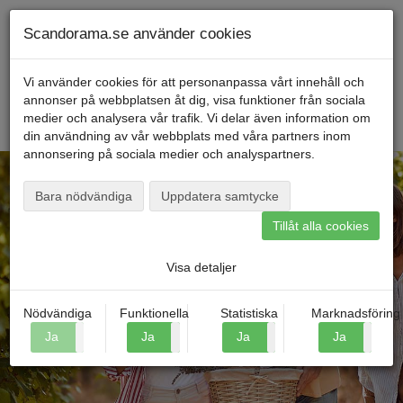
Telefon
040
-
600 00
00
Måndag till fredag kl. 9-16
Mitt konto
Scandorama.se använder cookies
Vi använder cookies för att personanpassa vårt innehåll och
annonser på webbplatsen åt dig, visa funktioner från sociala
Menu
medier och analysera vår trafik. Vi delar även information om
din användning av vår webbplats med våra partners inom
annonsering på sociala medier och analyspartners.
Bara nödvändiga
Uppdatera samtycke
Tillåt alla cookies
Hitta din resa
Visa detaljer
Nödvändiga
Funktionella
Statistiska
Marknadsföring
Ja
Nej
Ja
Nej
Ja
Nej
Ja
N