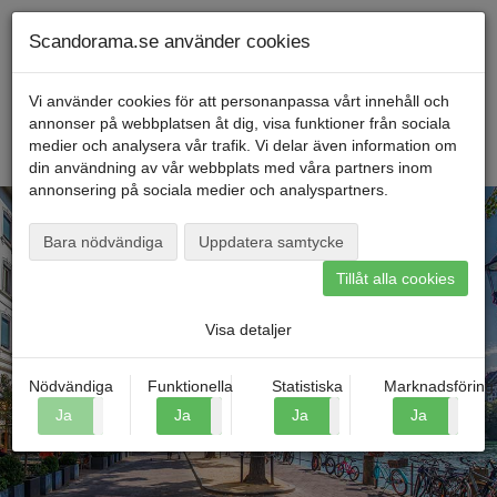
Telefon
040
-
600 00
00
Måndag till fredag kl. 9-16
Mitt konto
Scandorama.se använder cookies
Vi använder cookies för att personanpassa vårt innehåll och
annonser på webbplatsen åt dig, visa funktioner från sociala
Menu
medier och analysera vår trafik. Vi delar även information om
din användning av vår webbplats med våra partners inom
annonsering på sociala medier och analyspartners.
Bara nödvändiga
Uppdatera samtycke
Tillåt alla cookies
Hitta din resa
Visa detaljer
Nödvändiga
Funktionella
Statistiska
Marknadsföring
Ja
Nej
Ja
Nej
Ja
Nej
Ja
N