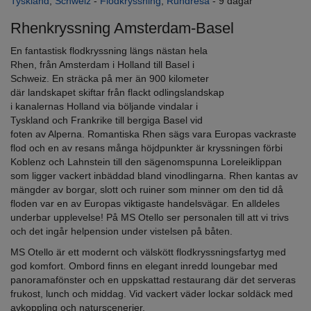
Tyskland
,
Schweiz
-
Flodkryssning
,
Rundresa
- 9 dagar
Rhenkryssning Amsterdam-Basel
En fantastisk flodkryssning längs nästan hela
Rhen, från Amsterdam i Holland till Basel i
Schweiz. En sträcka på mer än 900 kilometer
där landskapet skiftar från flackt odlingslandskap
i kanalernas Holland via böljande vindalar i
Tyskland och Frankrike till bergiga Basel vid
foten av Alperna. Romantiska Rhen sägs vara Europas vackraste
flod och en av resans många höjdpunkter är kryssningen förbi
Koblenz och Lahnstein till den sägenomspunna Loreleiklippan
som ligger vackert inbäddad bland vinodlingarna. Rhen kantas av
mängder av borgar, slott och ruiner som minner om den tid då
floden var en av Europas viktigaste handelsvägar. En alldeles
underbar upplevelse! På MS Otello ser personalen till att vi trivs
och det ingår helpension under vistelsen på båten.
MS Otello är ett modernt och välskött flodkryssningsfartyg med
god komfort. Ombord finns en elegant inredd loungebar med
panoramafönster och en uppskattad restaurang där det serveras
frukost, lunch och middag. Vid vackert väder lockar soldäck med
avkoppling och naturscenerier.