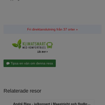
Fri direktanslutning från 37 orter »
Tipsa en vän om denna resa
Relaterade resor
André Rieu - julkonsert i Maastricht och flodkryssning
Hol