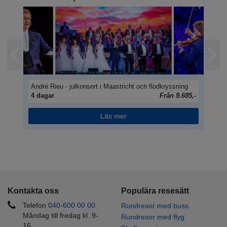
André Rieu - julkonsert i Maastricht och flodkryssning
Hol
95,-
4 dagar
Från 9.695,-
6 
Läs mer
Kontakta oss
Populära resesätt
Telefon
040
-
600 00
00
Rundresor med buss
Måndag till fredag kl. 9-
Rundresor med flyg
16