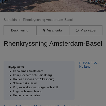
Startsida
»
Rhenkryssning Amsterdam-Basel
Beskrivning
Visa karta
Visa väder
Rhenkryssning Amsterdam-Basel
En fantastisk flodkryssning längs nästan hela Rhen, från
Amsterdam i Holland
BUSSRESA
-
Holland
,
Höjdpunkter!
Kanalernas Amsterdam
Köln, Cochem och Heidelberg
Routes des Vins och Strasbourg
Schweiziska Basel
Vin, korsvirkeshus, borgar och slott
Lugnt och skönt tempo
Helpension på båten