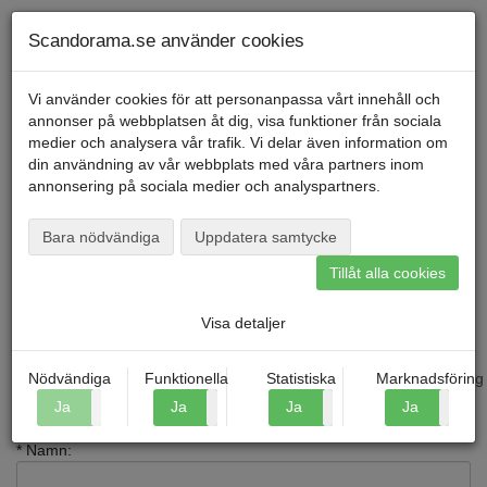
Telefon
040
-
600 00
00
Måndag till fredag kl. 9-16
Mitt konto
Scandorama.se använder cookies
Vi använder cookies för att personanpassa vårt innehåll och
annonser på webbplatsen åt dig, visa funktioner från sociala
Menu
medier och analysera vår trafik. Vi delar även information om
din användning av vår webbplats med våra partners inom
annonsering på sociala medier och analyspartners.
Startsida
»
Nyhetsbrev
Nyhetsbrev
Bara nödvändiga
Uppdatera samtycke
Tillåt alla cookies
Här kan du prenumerera på vårt nyhetsbrev. Vi skickar
regelbundet ut nyhetsbrev med alla resor från våran resevärld.
Visa detaljer
Du kan alltid avsluta din prenumeration på vårat nyhetsbrev. Skriv
endast in ditt namn och mejladress och välj "Avsluta".
Nödvändiga
Funktionella
Statistiska
Marknadsföring
Fält markerade med * är obligatoriska.
Ja
Nej
Ja
Nej
Ja
Nej
Ja
N
Prenumerera eller avsluta din prenumeration
* Namn: