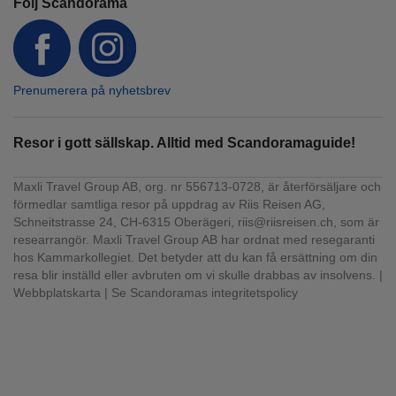
Följ Scandorama
Prenumerera på nyhetsbrev
Resor i gott sällskap. Alltid med Scandoramaguide!
Maxli Travel Group AB, org. nr 556713-0728, är återförsäljare och
förmedlar samtliga resor på uppdrag av Riis Reisen AG,
Schneitstrasse 24, CH-6315 Oberägeri, riis@riisreisen.ch, som är
researrangör. Maxli Travel Group AB har ordnat med resegaranti
hos Kammarkollegiet. Det betyder att du kan få ersättning om din
resa blir inställd eller avbruten om vi skulle drabbas av insolvens. |
Webbplatskarta
|
Se Scandoramas integritetspolicy