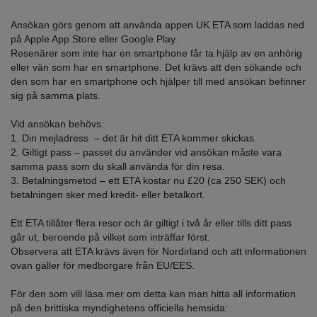
Ansökan görs genom att använda appen UK ETA som laddas ned
på Apple App Store eller Google Play.
Resenärer som inte har en smartphone får ta hjälp av en anhörig
eller vän som har en smartphone. Det krävs att den sökande och
den som har en smartphone och hjälper till med ansökan befinner
sig på samma plats.
Vid ansökan behövs:
1. Din mejladress – det är hit ditt ETA kommer skickas.
2. Giltigt pass – passet du använder vid ansökan måste vara
samma pass som du skall använda för din resa.
3. Betalningsmetod – ett ETA kostar nu £20 (ca 250 SEK) och
betalningen sker med kredit- eller betalkort.
Ett ETA tillåter flera resor och är giltigt i två år eller tills ditt pass
går ut, beroende på vilket som inträffar först.
Observera att ETA krävs även för Nordirland och att informationen
ovan gäller för medborgare från EU/EES.
För den som vill läsa mer om detta kan man hitta all information
på den brittiska myndighetens officiella hemsida: