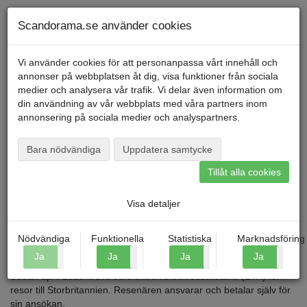
Telefon
040
-
600 00
00
Måndag till fredag kl. 9-16
Mitt konto
Scandorama.se använder cookies
Vi använder cookies för att personanpassa vårt innehåll och
annonser på webbplatsen åt dig, visa funktioner från sociala
Menu
medier och analysera vår trafik. Vi delar även information om
din användning av vår webbplats med våra partners inom
annonsering på sociala medier och analyspartners.
Startsida
»
Inresetillstånd Storbritannien
Inresetillstånd Storbritannien
Bara nödvändiga
Uppdatera samtycke
Tillåt alla cookies
Visa detaljer
Nödvändiga
Funktionella
Statistiska
Marknadsföring
Ja
Nej
Ja
Nej
Ja
Nej
Ja
N
Sedan april 2025 krävs ett elektroniskt inresetillstånd (ETA) för
resor till Storbritannien. Resenären ansvarar och betalar själv för
sin ansökan.