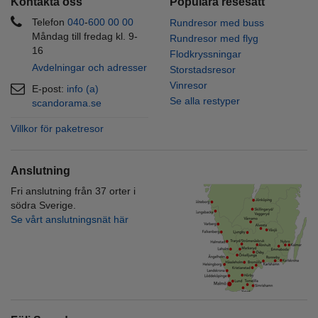
Kontakta oss
Populära resesätt
Telefon
040
-
600 00
00
Rundresor med buss
Måndag till fredag kl. 9-
Rundresor med flyg
16
Flodkryssningar
Avdelningar och adresser
Storstadsresor
Vinresor
E-post:
info (a)
Se alla restyper
scandorama.se
Villkor för paketresor
Anslutning
Fri anslutning från 37 orter i
södra Sverige.
Se vårt anslutningsnät här