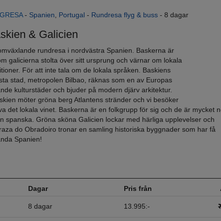
 är liksom galicierna stolta över sitt ursprung
YGRESA
-
Spanien
,
Portugal
-
Rundresa flyg & buss
- 8 dagar
skien & Galicien
omväxlande rundresa i nordvästra Spanien. Baskerna är
om galicierna stolta över sitt ursprung och värnar om lokala
itioner. För att inte tala om de lokala språken. Baskiens
rsta stad, metropolen Bilbao, räknas som en av Europas
nde kulturstäder och bjuder på modern djärv arkitektur.
skien möter gröna berg Atlantens stränder och vi besöker
a det lokala vinet. Baskerna är en folkgrupp för sig och de är mycket 
en spanska. Gröna sköna Galicien lockar med härliga upplevelser och
raza do Obradoiro tronar en samling historiska byggnader som har få
ända Spanien!
Dagar
Pris från
8 dagar
13.995:-