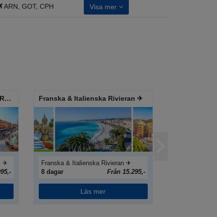
ARN, GOT, CPH
Visa mer
Sorrentohalvön med Capri & Rom ✈
Franska & Italienska Rivieran ✈
Dourokryssn
m ✈
Franska & Italienska Rivieran ✈
Dourokryssnin
95,-
8 dagar
Från 15.295,-
8 dagar
Läs mer