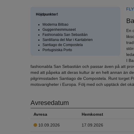
En omväxlande rundresa i nordvästra Spanien. Baskerna
FL
Höjdpunkter!
Ba
Moderna Bilbao
Guggenheimmuseet
En 
Fashionabla San Sebastián
liks
Santillana del Mar i Kantabrien
trad
Santiago de Compostela
stö
Portugisiska Porto
leda
I Ba
fashionabla San Sebastián och passar även på att prov
med att påpeka att deras kultur är en helt annan än d
pilgrimsstaden Santiago de Compostela. Runt torget P
motsvarigheter i Europa. Följ med och upptäck det ok
Avresedatum
Avresa
Hemkomst
10.09.2026
17.09.2026