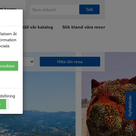
tt konto
a
Beställ vår katalog
Sök bland våra resor
latsen åt
formation
ciala
Hitta din resa
a cookies
dsföring
a
Nej