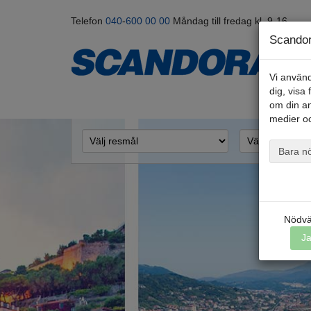
Telefon
040
-
600 00
00
Måndag till fredag kl. 9-16
Scandor
Vi använd
dig, visa
om din a
medier oc
Bara n
Nödvä
J