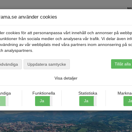
Mi
ama.se använder cookies
Kontakta oss
Restyper
Om Scandoram
er cookies för att personanpassa vårt innehåll och annonser på webbp
 funktioner från sociala medier och analysera vår trafik. Vi delar även in
nvändning av vår webbplats med våra partners inom annonsering på so
h analyspartners.
Tillåt all
ödvändiga
Uppdatera samtycke
Visa detaljer
ndiga
Funktionella
Statistiska
Markna
a
Nej
Ja
Nej
Ja
Nej
J