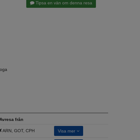
Tipsa en vän om denna resa
noga
Avresa från
ARN, GOT, CPH
Visa mer