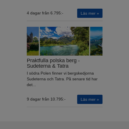
4 dagar från 6.795:-
Läs mer »
Praktfulla polska berg -
Sudeterna & Tatra
I södra Polen finner vi bergskedjorna
Sudeterna och Tatra. På senare tid har
det...
9 dagar från 10.795:-
Läs mer »