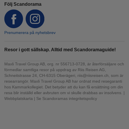
Följ Scandorama
Prenumerera på nyhetsbrev
Resor i gott sällskap. Alltid med Scandoramaguide!
Maxli Travel Group AB, org. nr 556713-0728, är återförsäljare och
förmedlar samtliga resor på uppdrag av Riis Reisen AG,
Schneitstrasse 24, CH-6315 Oberägeri, riis@riisreisen.ch, som är
researrangör. Maxli Travel Group AB har ordnat med resegaranti
hos Kammarkollegiet. Det betyder att du kan få ersättning om din
resa blir inställd eller avbruten om vi skulle drabbas av insolvens. |
Webbplatskarta
|
Se Scandoramas integritetspolicy