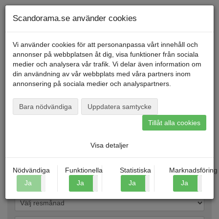
Telefon
040
-
600 00
00
Måndag till fredag kl. 9-16
Mitt konto
Scandorama.se använder cookies
Vi använder cookies för att personanpassa vårt innehåll och
annonser på webbplatsen åt dig, visa funktioner från sociala
Menu
medier och analysera vår trafik. Vi delar även information om
din användning av vår webbplats med våra partners inom
annonsering på sociala medier och analyspartners.
Hitta resa
Bara nödvändiga
Uppdatera samtycke
Visa översikt
Visa kalender
Tillåt alla cookies
Gör ett eller flera val
Visa detaljer
Nödvändiga
Funktionella
Statistiska
Marknadsföring
Ja
Nej
Ja
Nej
Ja
Nej
Ja
N