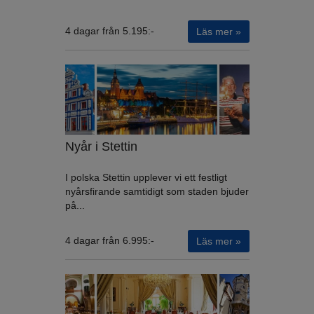
4 dagar från 5.195:-
Läs mer »
Nyår i Stettin
I polska Stettin upplever vi ett festligt
nyårsfirande samtidigt som staden bjuder
på...
4 dagar från 6.995:-
Läs mer »