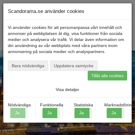
Telefon
040
-
600 00
00
Måndag till fredag kl. 9-16
Mitt konto
Scandorama.se använder cookies
Vi använder cookies för att personanpassa vårt innehåll och
annonser på webbplatsen åt dig, visa funktioner från sociala
Menu
medier och analysera vår trafik. Vi delar även information om
din användning av vår webbplats med våra partners inom
annonsering på sociala medier och analyspartners.
Bara nödvändiga
Uppdatera samtycke
Tillåt alla cookies
Hitta din resa
Visa detaljer
Nödvändiga
Funktionella
Statistiska
Marknadsföring
Ja
Nej
Ja
Nej
Ja
Nej
Ja
N