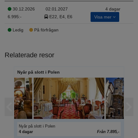
30.12.2026
02.01.2027
4 dagar
6.995:-
E22, E4, E6
Visa mer
Ledig
På förfrågan
Relaterade resor
Nyår på slott i Polen
Nyå
Nyår på slott i Polen
Nyå
95,-
4 dagar
Från 7.895,-
4 