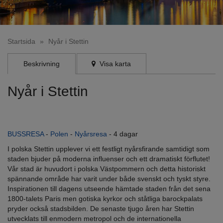
Startsida
»
Nyår i Stettin
Beskrivning
Visa karta
Nyår i Stettin
I polska Stettin upplever vi ett festligt nyårsfirande samtidigt som
staden bjuder på moderna influenser och
BUSSRESA
-
Polen
-
Nyårsresa
- 4 dagar
I polska Stettin upplever vi ett festligt nyårsfirande samtidigt som
staden bjuder på moderna influenser och ett dramatiskt förflutet!
Vår stad är huvudort i polska Västpommern och detta historiskt
spännande område har varit under både svenskt och tyskt styre.
Inspirationen till dagens utseende hämtade staden från det sena
1800-talets Paris men gotiska kyrkor och ståtliga barockpalats
pryder också stadsbilden. De senaste tjugo åren har Stettin
utvecklats till enmodern metropol och de internationella