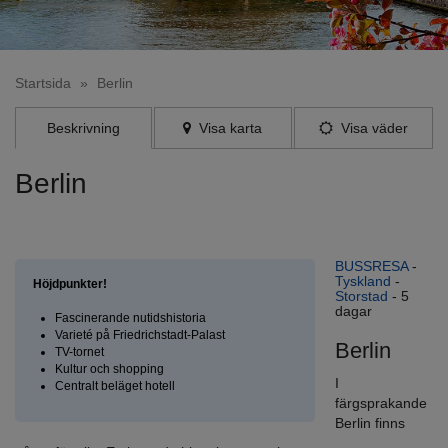
Startsida
»
Berlin
Beskrivning
Visa karta
Visa väder
Berlin
I färgsprakande Berlin finns något för alla. En levande historia
som saknar motstycke
BUSSRESA
-
Tyskland
-
Höjdpunkter!
Storstad
- 5
dagar
Fascinerande nutidshistoria
Varieté på Friedrichstadt-Palast
Berlin
TV-tornet
Kultur och shopping
I
Centralt beläget hotell
färgsprakande
Berlin finns