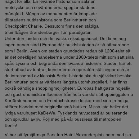
något för alla. En levande historia som saknar
motstycke och sevärdheterna speglar stadens
mångfald. Många av monumenten är kopplade
till stadens nutidshistoria som Berlinmuren och
Checkpoint Charlie. Dessutom finns den ståtliga
triumfbågen Brandenburger Tor, paradgatan
Unter den Linden och det vackra riksdagshuset. Det finns nog
ingen annan stad i Europa där nutidshistorien är så närvarande
som i Berlin. Även om staden grundades redan på 1200-talet så
är det onekligen händelserna under 1900-talets mitt som satt sina
spår. Lyssna och begrunda den levande historien. Staden har ett
stort utbud av teatrar, konserter och operaföreställningar och är
du intresserad av klassisk Berlin-historia ska du självklart besöka
Berlinmuren som är världens längsta utomhusgalleri. Här finns
också oändliga shoppingmöjligheter, Europas häftigaste nöjesliv
och gastronomiska influenser från hela världen. Shopping­gatorna
Kurfürstendamm och Friedrichstrasse lockar med sina trendiga
affärer blandat med originella små butiker. Missa inte heller det
lyxiga varuhuset KaDeWe. Tysklands huvudstad är pulserande
och sprudlar av liv. Följ med på vår bussresa till metropolen
Berlin!
Vi bor på fyrstjärniga Park Inn Hotel Alexanderplatz som med sin