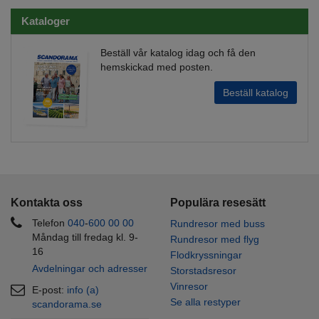
Kataloger
Beställ vår katalog idag och få den
hemskickad med posten.
Beställ katalog
Kontakta oss
Populära resesätt
Telefon
040
-
600 00
00
Rundresor med buss
Måndag till fredag kl. 9-
Rundresor med flyg
16
Flodkryssningar
Avdelningar och adresser
Storstadsresor
Vinresor
E-post:
info (a)
Se alla restyper
scandorama.se