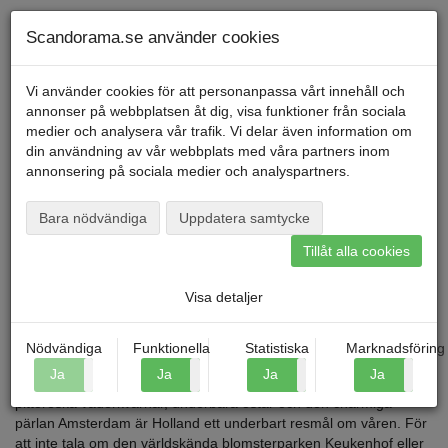
Telefon
040
-
600 00
00
Måndag till fredag kl. 9-16
Mitt konto
Scandorama.se använder cookies
Vi använder cookies för att personanpassa vårt innehåll och
annonser på webbplatsen åt dig, visa funktioner från sociala
Menu
medier och analysera vår trafik. Vi delar även information om
din användning av vår webbplats med våra partners inom
annonsering på sociala medier och analyspartners.
Startsida
»
Blog
»
5 anledningar att resa till Holland med Scandorama i vår!
Bara nödvändiga
Uppdatera samtycke
Tillåt alla cookies
5 ANLEDNINGAR ATT RESA TILL
HOLLAND MED SCANDORAMA I
Visa detaljer
VÅR!
Nödvändiga
Funktionella
Statistiska
Marknadsföring
Scandorama d. 15.05.2023
Ja
Nej
Ja
Nej
Ja
Nej
Ja
N
Med blomstrande tulpanfält som breder ut sig mil efter mil,
pittoreska väderkvarnar, underbara ostar och den charmiga
pärlan Amsterdam är Holland ett underbart resmål om våren. För
att inte tala om den världskända blomsterparken Keukenhof eller