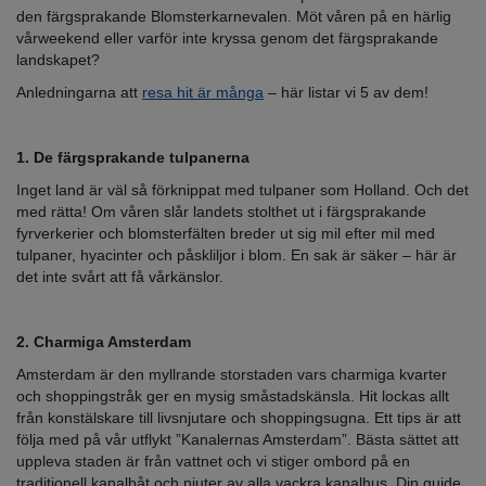
den färgsprakande Blomsterkarnevalen. Möt våren på en härlig
vårweekend eller varför inte kryssa genom det färgsprakande
landskapet?
Anledningarna att
resa hit är många
– här listar vi 5 av dem!
1. De färgsprakande tulpanerna
Inget land är väl så förknippat med tulpaner som Holland. Och det
med rätta! Om våren slår landets stolthet ut i färgsprakande
fyrverkerier och blomsterfälten breder ut sig mil efter mil med
tulpaner, hyacinter och påskliljor i blom. En sak är säker – här är
det inte svårt att få vårkänslor.
2. Charmiga Amsterdam
Amsterdam är den myllrande storstaden vars charmiga kvarter
och shoppingstråk ger en mysig småstadskänsla. Hit lockas allt
från konstälskare till livsnjutare och shoppingsugna. Ett tips är att
följa med på vår utflykt ”Kanalernas Amsterdam”. Bästa sättet att
uppleva staden är från vattnet och vi stiger ombord på en
traditionell kanalbåt och njuter av alla vackra kanalhus. Din guide