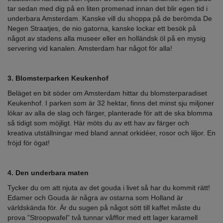
tar sedan med dig på en liten promenad innan det blir egen tid i
underbara Amsterdam. Kanske vill du shoppa på de berömda De
Negen Straatjes, de nio gatorna, kanske lockar ett besök på
något av stadens alla museer eller en holländsk öl på en mysig
servering vid kanalen. Amsterdam har något för alla!
3. Blomsterparken Keukenhof
Beläget en bit söder om Amsterdam hittar du blomsterparadiset
Keukenhof. I parken som är 32 hektar, finns det minst sju miljoner
lökar av alla de slag och färger, planterade för att de ska blomma
så tidigt som möjligt. Här möts du av ett hav av färger och
kreativa utställningar med bland annat orkidéer, rosor och liljor. En
fröjd för ögat!
4. Den underbara maten
Tycker du om att njuta av det gouda i livet så har du kommit rätt!
Edamer och Gouda är några av ostarna som Holland är
världskända för. Är du sugen på något sött till kaffet måste du
prova ”Stroopwafel” två tunnar våfflor med ett lager karamell