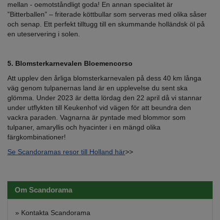
mellan - oemotståndligt goda! En annan specialitet är
”Bitterballen” – friterade köttbullar som serveras med olika såser
och senap. Ett perfekt tilltugg till en skummande holländsk öl på
en uteservering i solen.
5. Blomsterkarnevalen Bloemencorso
Att upplev den årliga blomsterkarnevalen på dess 40 km långa
väg genom tulpanernas land är en upplevelse du sent ska
glömma. Under 2023 är detta lördag den 22 april då vi stannar
under utflykten till Keukenhof vid vägen för att beundra den
vackra paraden. Vagnarna är pyntade med blommor som
tulpaner, amaryllis och hyacinter i en mängd olika
färgkombinationer!
Se Scandoramas resor till Holland här
>>
Om Scandorama
»
Kontakta Scandorama